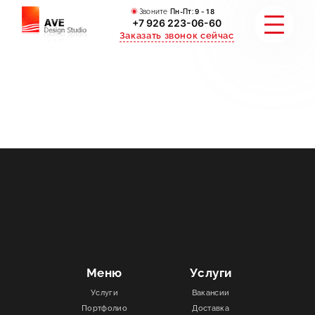
Звоните
Пн-Пт:
9 - 18
+7 926 223-06-60
Заказать звонок сейчас
УСЛУГИ
КАТАЛОГ
ПОРТФОЛИО
АКЦИИ
СТАТЬИ
Меню
Услуги
Услуги
Вакансии
СТОИМОСТЬ
Портфолио
Доставка