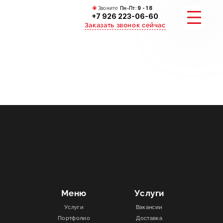
Звоните
Пн-Пт:
9 - 18
+7 926 223-06-60
Заказать звонок сейчас
УСЛУГИ
КАТАЛОГ
ПОРТФОЛИО
АКЦИИ
СТАТЬИ
Меню
Услуги
Услуги
Вакансии
СТОИМОСТЬ
Портфолио
Доставка