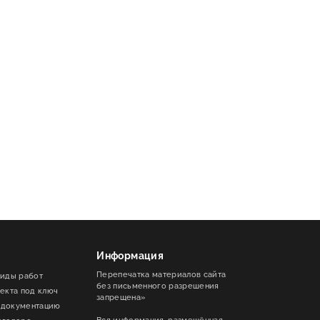
Информация
Перепечатка материалов сайта
виды работ
без письменного разрешения
ъекта под ключ
запрещена»
 документацию
Вся информация, размещённая