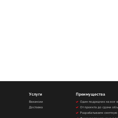
Услуги
Преимущества
Вакансии
Один подрядчик на все 
Доставка
От проекта до сдачи об
Разрабатываем сметную