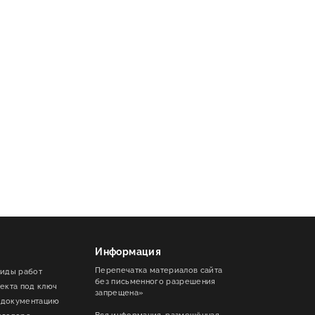
Информация
Перепечатка материалов сайта
виды работ
без письменного разрешения
ъекта под ключ
запрещена»
 документацию
Вся информация, размещённая