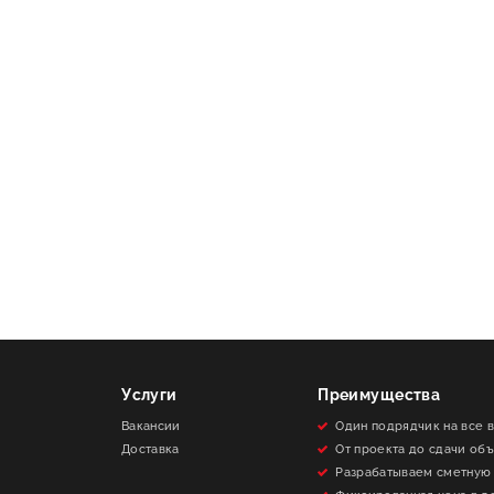
Услуги
Преимущества
Вакансии
Один подрядчик на все 
Доставка
От проекта до сдачи об
Разрабатываем сметную