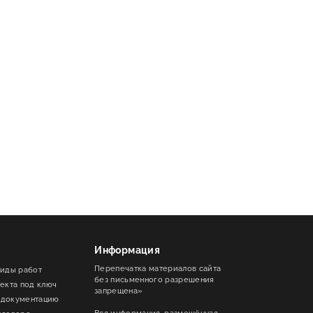
Информация
Перепечатка материалов сайта
виды работ
без письменного разрешения
ъекта под ключ
запрещена»
 документацию
Вся информация, размещённая