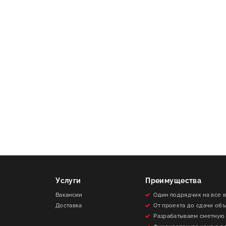
Услуги
Преимущества
Вакансии
Один подрядчик на все 
Доставка
От проекта до сдачи об
Разрабатываем сметную