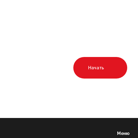
и интере
Рассчитайте стои
строительства в о
калькуляторе!
Начать
Меню