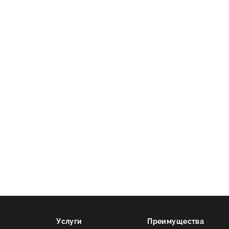
сно!
мость
нлайн-
Услуги
Преимущества