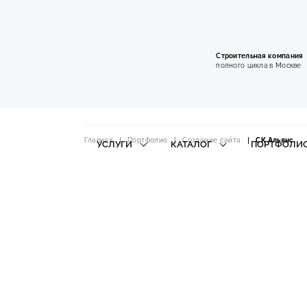
Строительная компания
полного цикла в Москве
Главная
Портфолио
Создание сайта
СК Альянс
УСЛУГИ
КАТАЛОГ
ПОРТФОЛИ