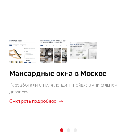
Мансардные окна в Москве
Разработали с нуля лендинг пейдж в уникальном
Р
дизайне.
д
Смотреть подробнее
С