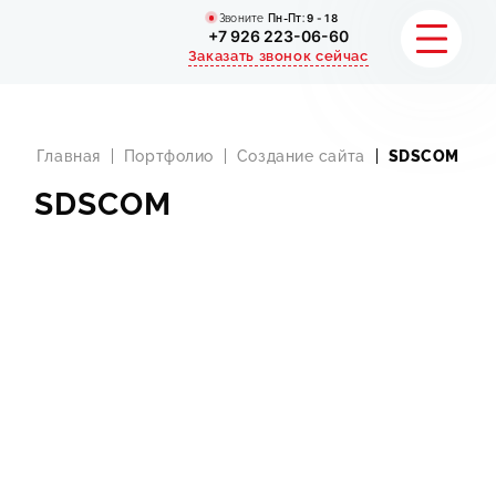
Звоните
Пн-Пт:
9 - 18
+7 926 223-06-60
Заказать звонок сейчас
Главная
Портфолио
Создание сайта
SDSCOM
SDSCOM
УСЛУГИ
КАТАЛОГ
ПОРТФОЛИО
АКЦИИ
СТАТЬИ
СТОИМОСТЬ