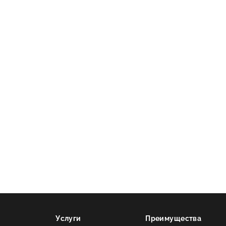
сно!
мость
нлайн-
Услуги
Преимущества