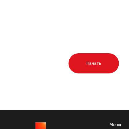
и интере
Рассчитайте стои
строительства в о
калькуляторе!
Начать
Меню