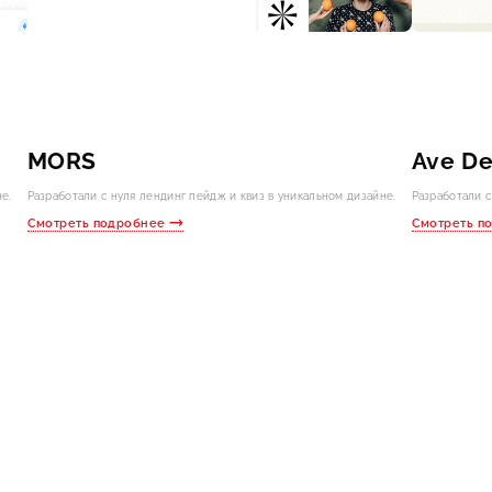
MORS
Ave De
е.
Разработали с нуля лендинг пейдж и квиз в уникальном дизайне.
Разработали с
Смотреть подробнее
Смотреть п
но