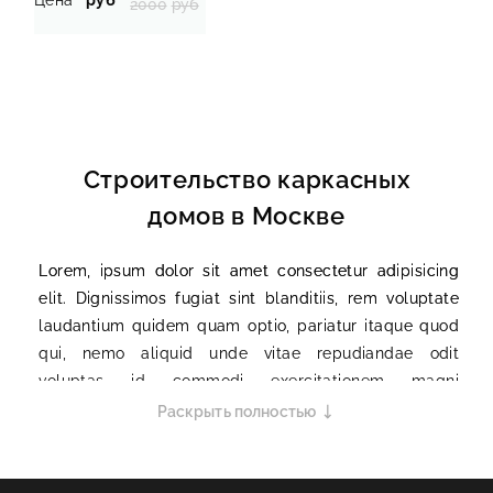
2000
руб
Строительство каркасных
домов в Москве
Lorem, ipsum dolor sit amet consectetur adipisicing
elit. Dignissimos fugiat sint blanditiis, rem voluptate
laudantium quidem quam optio, pariatur itaque quod
qui, nemo aliquid unde vitae repudiandae odit
voluptas id commodi exercitationem magni
numquam? Mollitia asperiores illum ratione vero quo
Раскрыть полностью
possimus illo necessitatibus rem doloribus ad
excepturi, assumenda perferendis voluptatum atque
ipsum, numquam dolore eveniet veritatis repellendus