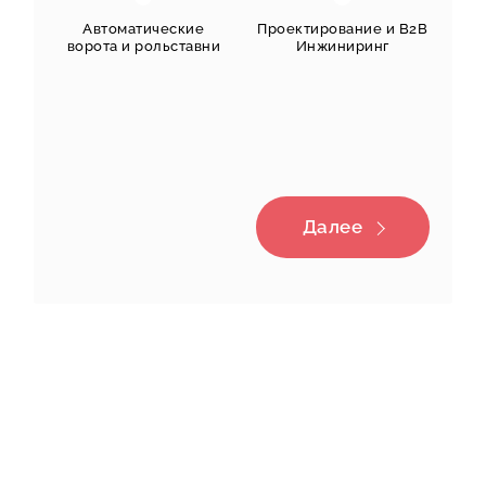
Автоматические
Проектирование и B2B
ворота и рольставни
Инжиниринг
Производство
Услуги и продажи B2C
Далее
Бесплатно
Юридические услуги
Кухни и Мебель
и интересно!