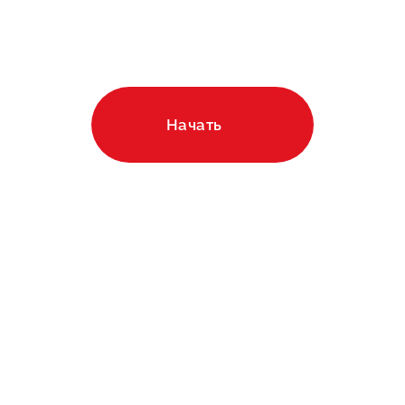
Рассчитайте стоимость
строительства в онлайн-
калькуляторе!
Автомобильный
Продажа товаров на
бизнес и Автосервисы
Маркетплейсах
Начать
Инфобизнес
Другие услуги