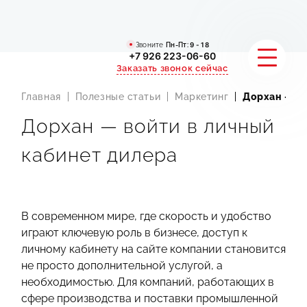
Звоните
Пн-Пт:
9 - 18
+7 926 223-06-60
Заказать звонок сейчас
Главная
Полезные статьи
Маркетинг
Дорхан — во
Дорхан — войти в личный
УСЛУГИ
кабинет дилера
КАТАЛОГ
ПОРТФОЛИО
В современном мире, где скорость и удобство
АКЦИИ
играют ключевую роль в бизнесе, доступ к
личному кабинету на сайте компании становится
СТАТЬИ
не просто дополнительной услугой, а
необходимостью. Для компаний, работающих в
СТОИМОСТЬ
сфере производства и поставки промышленной